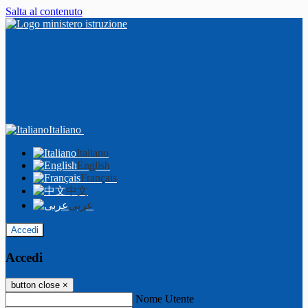
Salta al contenuto
Italiano
Italiano
English
Français
中文
عربى
Accedi
Accedi
button close
×
Nome Utente