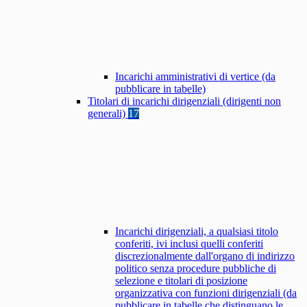
Incarichi amministrativi di vertice (da
pubblicare in tabelle)
Titolari di incarichi dirigenziali (dirigenti non
generali)
17
Incarichi dirigenziali, a qualsiasi titolo
conferiti, ivi inclusi quelli conferiti
discrezionalmente dall'organo di indirizzo
politico senza procedure pubbliche di
selezione e titolari di posizione
organizzativa con funzioni dirigenziali (da
pubblicare in tabelle che distinguano le