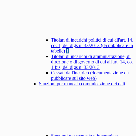
Titolari di incarichi politici di cui all'art. 14,
co. 1, del dlgs n. 33/2013 (da pubblicare in
tabelle)
1
Titolari di incarichi di amministrazione, di
direzione o di governo di cui all'art. 14, co.
1-bis, del dlgs n. 33/2013
Cessati dall'incarico (documentazione da
pubblicare sul sito web)
Sanzioni per mancata comunicazione dei dati
Sanzioni per mancata o incompleta