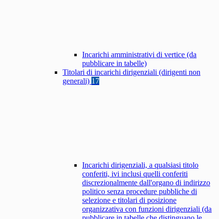
Incarichi amministrativi di vertice (da
pubblicare in tabelle)
Titolari di incarichi dirigenziali (dirigenti non
generali)
17
Incarichi dirigenziali, a qualsiasi titolo
conferiti, ivi inclusi quelli conferiti
discrezionalmente dall'organo di indirizzo
politico senza procedure pubbliche di
selezione e titolari di posizione
organizzativa con funzioni dirigenziali (da
pubblicare in tabelle che distinguano le