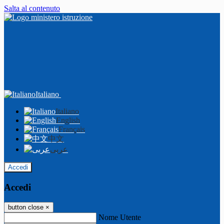
Salta al contenuto
Italiano
Italiano
English
Français
中文
عربى
Accedi
Accedi
button close
×
Nome Utente