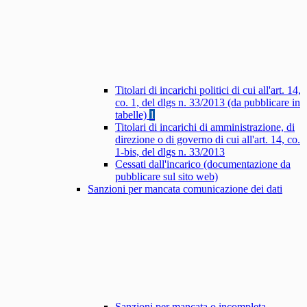
Titolari di incarichi politici di cui all'art. 14,
co. 1, del dlgs n. 33/2013 (da pubblicare in
tabelle)
1
Titolari di incarichi di amministrazione, di
direzione o di governo di cui all'art. 14, co.
1-bis, del dlgs n. 33/2013
Cessati dall'incarico (documentazione da
pubblicare sul sito web)
Sanzioni per mancata comunicazione dei dati
Sanzioni per mancata o incompleta