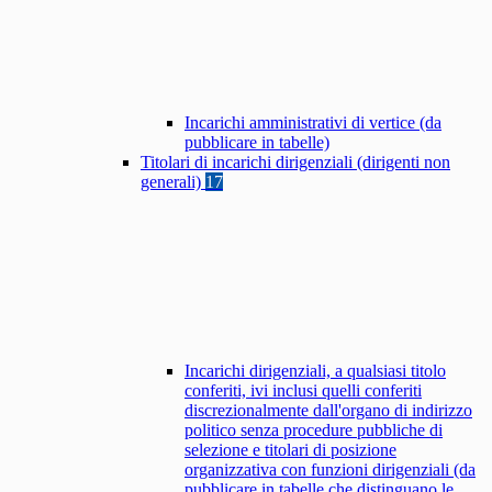
Incarichi amministrativi di vertice (da
pubblicare in tabelle)
Titolari di incarichi dirigenziali (dirigenti non
generali)
17
Incarichi dirigenziali, a qualsiasi titolo
conferiti, ivi inclusi quelli conferiti
discrezionalmente dall'organo di indirizzo
politico senza procedure pubbliche di
selezione e titolari di posizione
organizzativa con funzioni dirigenziali (da
pubblicare in tabelle che distinguano le