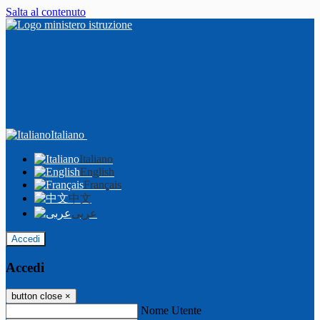
Salta al contenuto
Italiano
Italiano
English
Français
中文
عربى
Accedi
Accedi
button close
×
Nome Utente