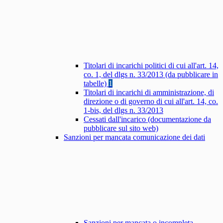
Titolari di incarichi politici di cui all'art. 14,
co. 1, del dlgs n. 33/2013 (da pubblicare in
tabelle)
1
Titolari di incarichi di amministrazione, di
direzione o di governo di cui all'art. 14, co.
1-bis, del dlgs n. 33/2013
Cessati dall'incarico (documentazione da
pubblicare sul sito web)
Sanzioni per mancata comunicazione dei dati
Sanzioni per mancata o incompleta