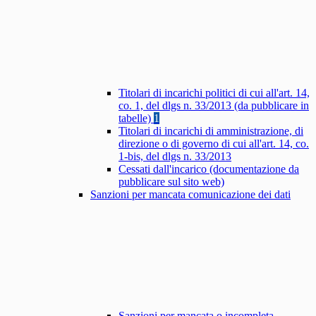
Titolari di incarichi politici di cui all'art. 14,
co. 1, del dlgs n. 33/2013 (da pubblicare in
tabelle)
1
Titolari di incarichi di amministrazione, di
direzione o di governo di cui all'art. 14, co.
1-bis, del dlgs n. 33/2013
Cessati dall'incarico (documentazione da
pubblicare sul sito web)
Sanzioni per mancata comunicazione dei dati
Sanzioni per mancata o incompleta