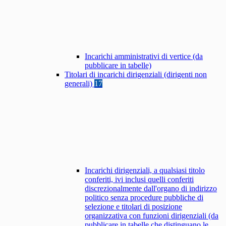
Incarichi amministrativi di vertice (da
pubblicare in tabelle)
Titolari di incarichi dirigenziali (dirigenti non
generali)
17
Incarichi dirigenziali, a qualsiasi titolo
conferiti, ivi inclusi quelli conferiti
discrezionalmente dall'organo di indirizzo
politico senza procedure pubbliche di
selezione e titolari di posizione
organizzativa con funzioni dirigenziali (da
pubblicare in tabelle che distinguano le