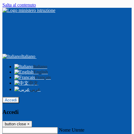
Salta al contenuto
Italiano
Italiano
English
Français
中文
عربى
Accedi
Accedi
button close
×
Nome Utente