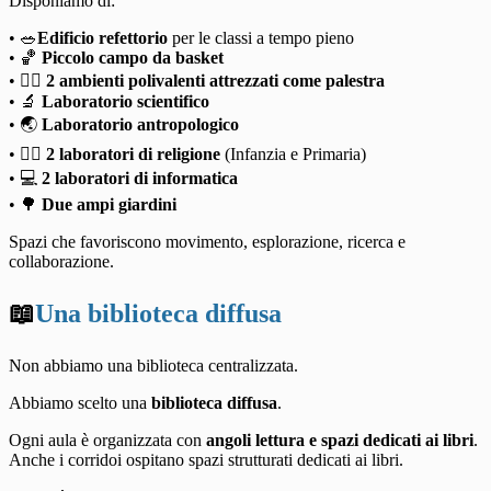
Disponiamo di:
• 🥗
Edificio refettorio
per le classi a tempo pieno
• 🏀
Piccolo campo da basket
• 🤾‍♂️
2 ambienti polivalenti attrezzati come palestra
• 🔬
Laboratorio scientifico
• 🌏
Laboratorio antropologico
• 🏳️‍🌈
2 laboratori di religione
(Infanzia e Primaria)
• 💻
2 laboratori di informatica
• 🌳
Due ampi giardini
Spazi che favoriscono movimento, esplorazione, ricerca e
collaborazione.
📖
Una biblioteca diffusa
Non abbiamo una biblioteca centralizzata.
Abbiamo scelto una
biblioteca diffusa
.
Ogni aula è organizzata con
angoli lettura e spazi dedicati ai libri
.
Anche i corridoi ospitano spazi strutturati dedicati ai libri.