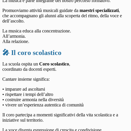
La musica è parte integrante del nostro percorso formativo.
Promuoviamo attività musicali guidate da
maestri specializzati
,
che accompagnano gli alunni alla scoperta del ritmo, della voce e
dell’ascolto.
La musica educa alla concentrazione.
All’armonia.
Alla relazione.
🎤 Il coro scolastico
La scuola ospita un
Coro scolastico
,
coordinato da docenti esperti.
Cantare insieme significa:
• imparare ad ascoltarsi
• rispettare i tempi dell’altro
• costruire armonia nella diversità
• vivere un’esperienza autentica di comunità
Il coro partecipa a momenti significativi della vita scolastica e a
iniziative sul territorio.
La voce diventa espressione di crescita e condivisione.