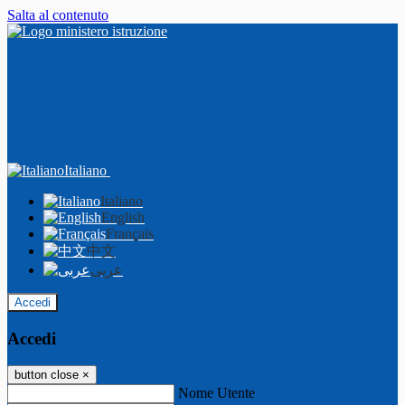
Salta al contenuto
Italiano
Italiano
English
Français
中文
عربى
Accedi
Accedi
button close
×
Nome Utente