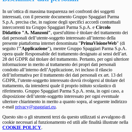
In un’ottica di massima trasparenza nei confronti dei soggetti
interessati, con il presente documento Gruppo Spaggiari Parma
S.p.A. precisa che, in ragione degli specifici accordi contrattuali
intercorrenti tra Gruppo Spaggiari Parma S.p.A. e
Circolo
Didattico "A. Manzoni"
, quest'ultimo è titolare del trattamento dei
dati personali dell’utente-soggetto interessato all’interno della
presente piattaforma internet denominata "
PrimaVisioneWeb
" (di
seguito l’"
Applicazione
"), mentre Gruppo Spaggiari Parma S.p.A.
opera quale Responsabile del trattamento designato ai sensi dell’art.
28 del GDPR dal titolare del trattamento. Pertanto, per ogni ulteriore
informazione in merito al trattamento dei propri dati personali
condotto all’interno dell’Applicazione, ivi incluso il rilascio
dell’informativa per il trattamento dei dati personali ex art. 13 del
GDPR, l’utente-soggetto interessato dovrà rivolgersi al titolare del
trattamento, da intendersi quale il proprio istituto scolastico di
riferimento. Gruppo Spaggiari Parma S.p.A. resta, in ogni caso, a
disposizione dell’utente-soggetto interessato per ogni eventuale
ulteriore chiarimento in merito a quanto sopra, al seguente indirizzo
e-mail
privacy@spaggiari.eu
.
Questo sito o gli strumenti terzi da questo utilizzati si avvalgono di
cookie necessari al funzionamento ed utili alle finalità illustrate nella
COOKIE POLICY
.