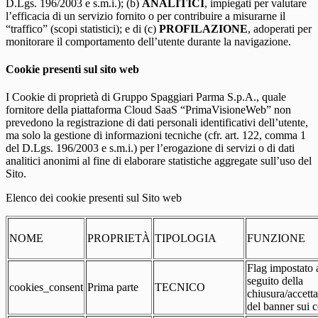
D.Lgs. 196/2003 e s.m.i.); (b)
ANALITICI
, impiegati per valutare
l’efficacia di un servizio fornito o per contribuire a misurarne il
“traffico” (scopi statistici); e di (c)
PROFILAZIONE
, adoperati per
monitorare il comportamento dell’utente durante la navigazione.
Cookie presenti sul sito web
I Cookie di proprietà di Gruppo Spaggiari Parma S.p.A., quale
fornitore della piattaforma Cloud SaaS “PrimaVisioneWeb” non
prevedono la registrazione di dati personali identificativi dell’utente,
ma solo la gestione di informazioni tecniche (cfr. art. 122, comma 1
del D.Lgs. 196/2003 e s.m.i.) per l’erogazione di servizi o di dati
analitici anonimi al fine di elaborare statistiche aggregate sull’uso del
Sito.
Elenco dei cookie presenti sul Sito web
NOME
PROPRIETÀ
TIPOLOGIA
FUNZIONE
Flag impostato 
seguito della
cookies_consent
Prima parte
TECNICO
chiusura/accett
del banner sui 