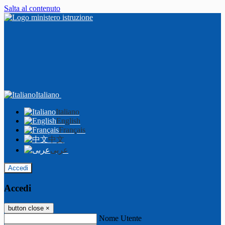
Salta al contenuto
Italiano
Italiano
English
Français
中文
عربى
Accedi
Accedi
button close
×
Nome Utente