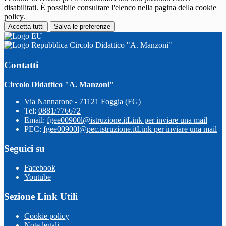
disabilitati. È possibile consultare l'elenco nella pagina della cookie
policy.
Accetta tutti
Salva le preferenze
Circolo Didattico "A. Manzoni"
Contatti
Circolo Didattico "A. Manzoni"
Via Nannarone - 71121 Foggia (FG)
Tel:
0881/776672
Email:
fgee00900l@istruzione.it
Link per inviare una mail
PEC:
fgee00900l@pec.istruzione.it
Link per inviare una mail
Seguici su
Facebook
Youtube
Sezione Link Utili
Cookie policy
Note legali