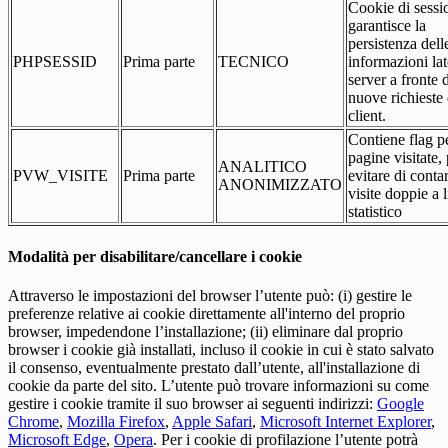
Cookie di sessi
garantisce la
persistenza dell
PHPSESSID
Prima parte
TECNICO
informazioni la
server a fronte 
nuove richieste 
client.
Contiene flag pe
pagine visitate,
ANALITICO
PVW_VISITE
Prima parte
evitare di conta
ANONIMIZZATO
visite doppie a l
statistico
Modalità per disabilitare/cancellare i cookie
Attraverso le impostazioni del browser l’utente può: (i) gestire le
preferenze relative ai cookie direttamente all'interno del proprio
browser, impedendone l’installazione; (ii) eliminare dal proprio
browser i cookie già installati, incluso il cookie in cui è stato salvato
il consenso, eventualmente prestato dall’utente, all'installazione di
cookie da parte del sito. L’utente può trovare informazioni su come
gestire i cookie tramite il suo browser ai seguenti indirizzi:
Google
Chrome
,
Mozilla Firefox
,
Apple Safari
,
Microsoft Internet Explorer
,
Microsoft Edge
,
Opera
. Per i cookie di profilazione l’utente potrà