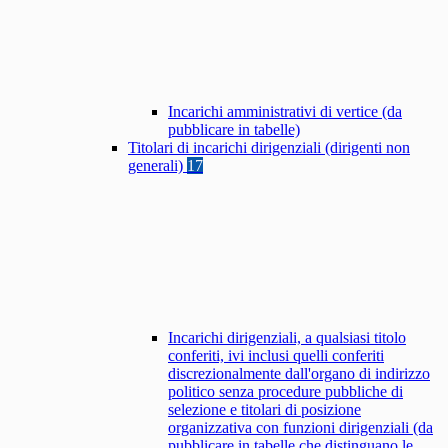
Incarichi amministrativi di vertice (da
pubblicare in tabelle)
Titolari di incarichi dirigenziali (dirigenti non
generali)
17
Incarichi dirigenziali, a qualsiasi titolo
conferiti, ivi inclusi quelli conferiti
discrezionalmente dall'organo di indirizzo
politico senza procedure pubbliche di
selezione e titolari di posizione
organizzativa con funzioni dirigenziali (da
pubblicare in tabelle che distinguano le