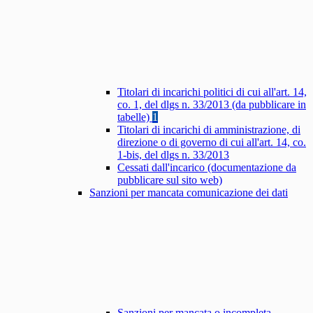
Titolari di incarichi politici di cui all'art. 14,
co. 1, del dlgs n. 33/2013 (da pubblicare in
tabelle)
1
Titolari di incarichi di amministrazione, di
direzione o di governo di cui all'art. 14, co.
1-bis, del dlgs n. 33/2013
Cessati dall'incarico (documentazione da
pubblicare sul sito web)
Sanzioni per mancata comunicazione dei dati
Sanzioni per mancata o incompleta