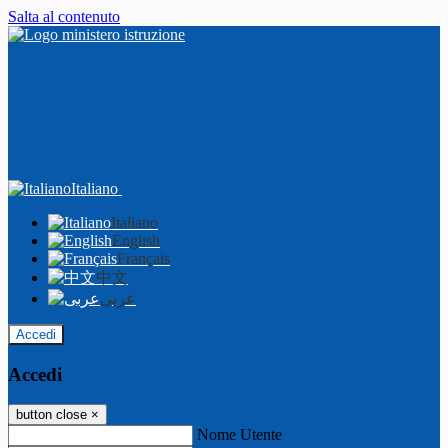
Salta al contenuto
Italiano
Italiano
English
Français
中文
عربى
Accedi
Accedi
button close
×
Nome Utente