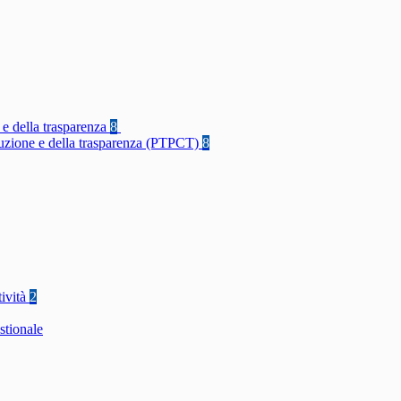
 e della trasparenza
8
rruzione e della trasparenza (PTPCT)
8
tività
2
stionale