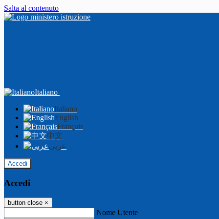
Salta al contenuto
Italiano
Italiano
English
Français
中文
عربى
Accedi
Accedi
button close
×
Nome Utente