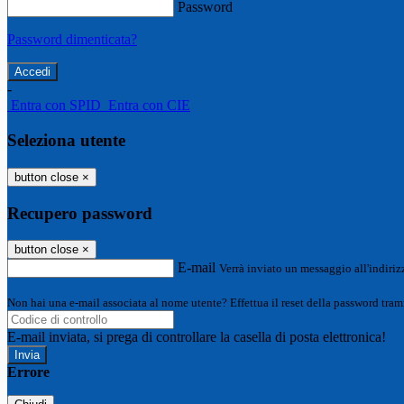
Password
Password dimenticata?
-
Entra con SPID
Entra con CIE
Seleziona utente
button close
×
Recupero password
button close
×
E-mail
Verrà inviato un messaggio all'indirizz
Non hai una e-mail associata al nome utente? Effettua il reset della password tram
E-mail inviata, si prega di controllare la casella di posta elettronica!
Errore