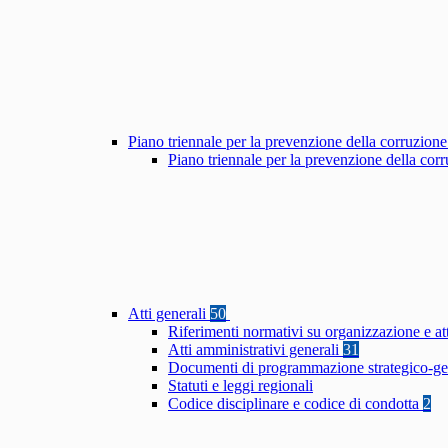
Piano triennale per la prevenzione della corruzione
Piano triennale per la prevenzione della co
Atti generali
50
Riferimenti normativi su organizzazione e at
Atti amministrativi generali
31
Documenti di programmazione strategico-ge
Statuti e leggi regionali
Codice disciplinare e codice di condotta
2