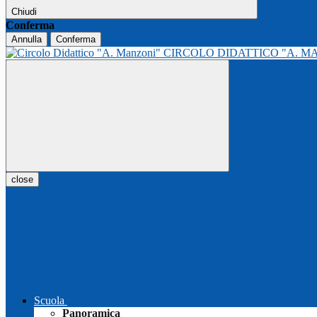
Chiudi
Conferma
Annulla
Conferma
CIRCOLO DIDATTICO "A. M
close
Scuola
Panoramica