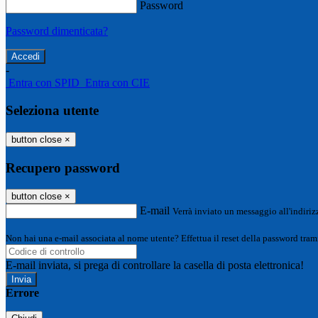
Password
Password dimenticata?
-
Entra con SPID
Entra con CIE
Seleziona utente
button close
×
Recupero password
button close
×
E-mail
Verrà inviato un messaggio all'indirizz
Non hai una e-mail associata al nome utente? Effettua il reset della password tram
E-mail inviata, si prega di controllare la casella di posta elettronica!
Errore