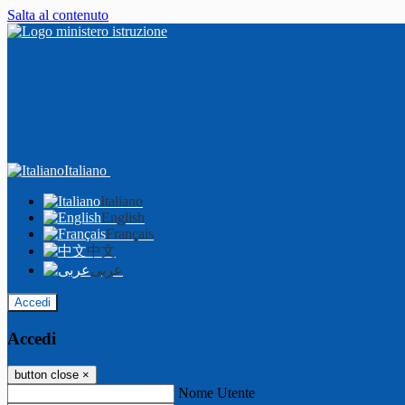
Salta al contenuto
Italiano
Italiano
English
Français
中文
عربى
Accedi
Accedi
button close
×
Nome Utente