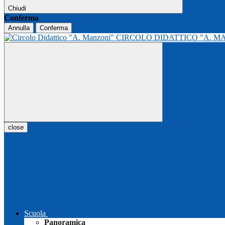
Chiudi
Conferma
Annulla
Conferma
CIRCOLO DIDATTICO "A. M
close
Scuola
Panoramica