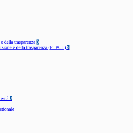
 e della trasparenza
8
rruzione e della trasparenza (PTPCT)
8
tività
2
stionale