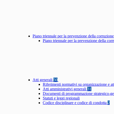
Piano triennale per la prevenzione della corruzione
Piano triennale per la prevenzione della co
Atti generali
50
Riferimenti normativi su organizzazione e at
Atti amministrativi generali
31
Documenti di programmazione strategico-ge
Statuti e leggi regionali
Codice disciplinare e codice di condotta
2