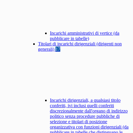
Incarichi amministrativi di vertice (da
pubblicare in tabelle)
Titolari di incarichi dirigenziali (dirigenti non
generali)
17
Incarichi dirigenziali, a qualsiasi titolo
conferiti, ivi inclusi quelli conferiti
discrezionalmente dall'organo di indirizzo
politico senza procedure pubbliche di
selezione e titolari di posizione
organizzativa con funzioni dirigenziali (da
pubblicare in tabelle che distinguano le