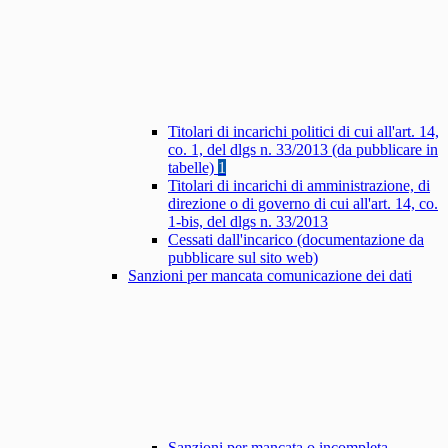
Titolari di incarichi politici di cui all'art. 14,
co. 1, del dlgs n. 33/2013 (da pubblicare in
tabelle)
1
Titolari di incarichi di amministrazione, di
direzione o di governo di cui all'art. 14, co.
1-bis, del dlgs n. 33/2013
Cessati dall'incarico (documentazione da
pubblicare sul sito web)
Sanzioni per mancata comunicazione dei dati
Sanzioni per mancata o incompleta