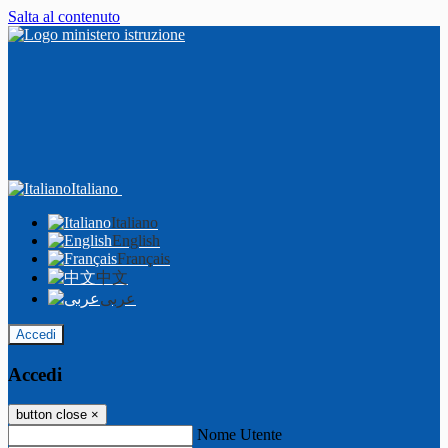
Salta al contenuto
Italiano
Italiano
English
Français
中文
عربى
Accedi
Accedi
button close
×
Nome Utente