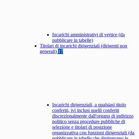
Incarichi amministrativi di vertice (da
pubblicare in tabelle)
Titolari di incarichi dirigenziali (dirigenti non
generali)
17
Incarichi dirigenziali, a qualsiasi titolo
conferiti, ivi inclusi quelli conferiti
discrezionalmente dall'organo di indirizzo
politico senza procedure pubbliche di
selezione e titolari di posizione
organizzativa con funzioni dirigenziali (da
pubblicare in tabelle che distinguano le