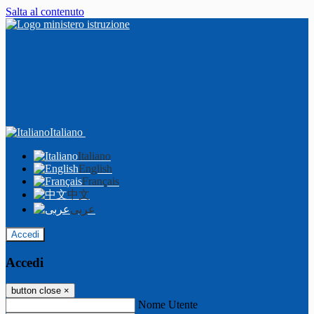
Salta al contenuto
Italiano
Italiano
English
Français
中文
عربى
Accedi
Accedi
button close
×
Nome Utente