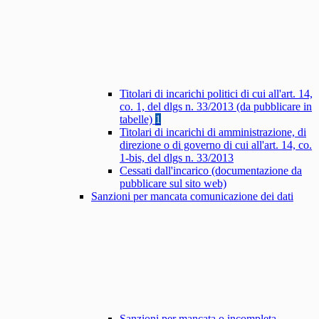
Titolari di incarichi politici di cui all'art. 14,
co. 1, del dlgs n. 33/2013 (da pubblicare in
tabelle)
1
Titolari di incarichi di amministrazione, di
direzione o di governo di cui all'art. 14, co.
1-bis, del dlgs n. 33/2013
Cessati dall'incarico (documentazione da
pubblicare sul sito web)
Sanzioni per mancata comunicazione dei dati
Sanzioni per mancata o incompleta