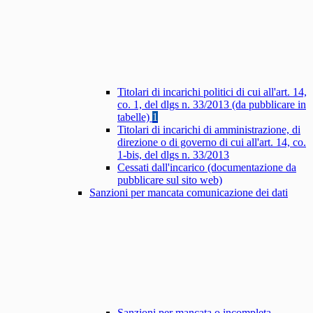
Titolari di incarichi politici di cui all'art. 14,
co. 1, del dlgs n. 33/2013 (da pubblicare in
tabelle)
1
Titolari di incarichi di amministrazione, di
direzione o di governo di cui all'art. 14, co.
1-bis, del dlgs n. 33/2013
Cessati dall'incarico (documentazione da
pubblicare sul sito web)
Sanzioni per mancata comunicazione dei dati
Sanzioni per mancata o incompleta