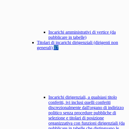
Incarichi amministrativi di vertice (da
pubblicare in tabelle)
Titolari di incarichi dirigenziali (dirigenti non
generali)
17
Incarichi dirigenziali, a qualsiasi titolo
conferiti, ivi inclusi quelli conferiti
discrezionalmente dall'organo di indirizzo
politico senza procedure pubbliche di
selezione e titolari di posizione
organizzativa con funzioni dirigenziali (da
pubblicare in tabelle che distinguano le