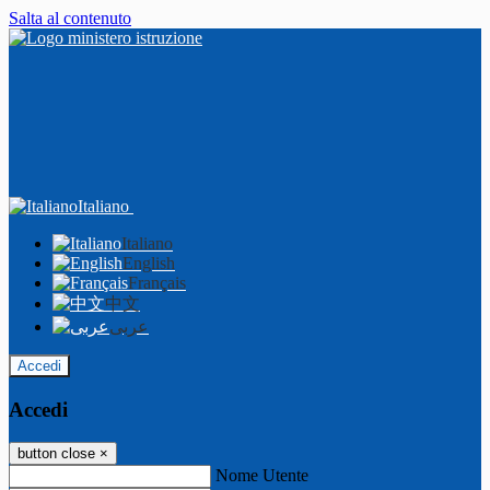
Salta al contenuto
Italiano
Italiano
English
Français
中文
عربى
Accedi
Accedi
button close
×
Nome Utente