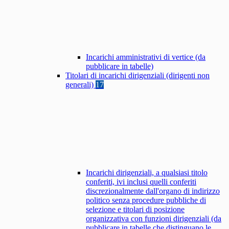
Incarichi amministrativi di vertice (da
pubblicare in tabelle)
Titolari di incarichi dirigenziali (dirigenti non
generali)
17
Incarichi dirigenziali, a qualsiasi titolo
conferiti, ivi inclusi quelli conferiti
discrezionalmente dall'organo di indirizzo
politico senza procedure pubbliche di
selezione e titolari di posizione
organizzativa con funzioni dirigenziali (da
pubblicare in tabelle che distinguano le