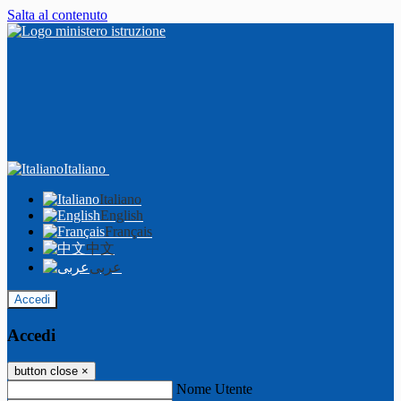
Salta al contenuto
Italiano
Italiano
English
Français
中文
عربى
Accedi
Accedi
button close
×
Nome Utente