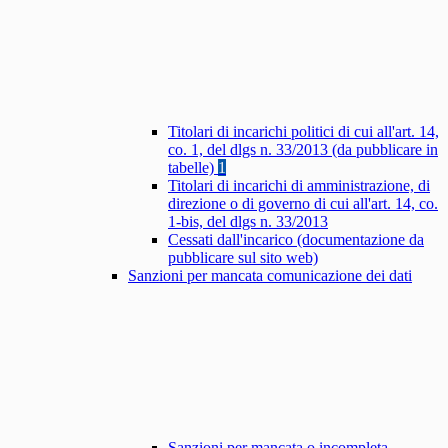
Titolari di incarichi politici di cui all'art. 14,
co. 1, del dlgs n. 33/2013 (da pubblicare in
tabelle)
1
Titolari di incarichi di amministrazione, di
direzione o di governo di cui all'art. 14, co.
1-bis, del dlgs n. 33/2013
Cessati dall'incarico (documentazione da
pubblicare sul sito web)
Sanzioni per mancata comunicazione dei dati
Sanzioni per mancata o incompleta