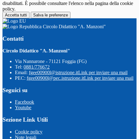
disabilitati. È possibile consultare l'elenco nella pagina della cookie
policy.
Accetta tutti
Salva le preferenze
Circolo Didattico "A. Manzoni"
Contatti
Circolo Didattico "A. Manzoni"
Via Nannarone - 71121 Foggia (FG)
Tel:
0881/776672
Email:
fgee00900l@istruzione.it
Link per inviare una mail
PEC:
fgee00900l@pec.istruzione.it
Link per inviare una mail
Seguici su
Facebook
Youtube
Sezione Link Utili
Cookie policy
Note legali