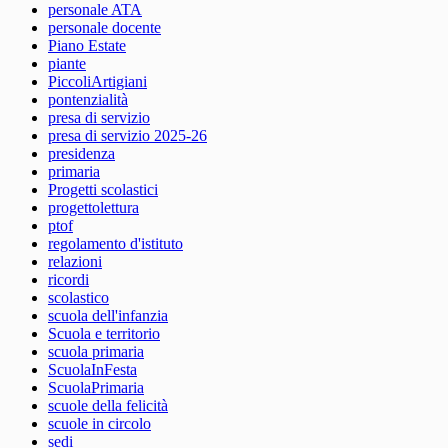
personale ATA
personale docente
Piano Estate
piante
PiccoliArtigiani
pontenzialità
presa di servizio
presa di servizio 2025-26
presidenza
primaria
Progetti scolastici
progettolettura
ptof
regolamento d'istituto
relazioni
ricordi
scolastico
scuola dell'infanzia
Scuola e territorio
scuola primaria
ScuolaInFesta
ScuolaPrimaria
scuole della felicità
scuole in circolo
sedi