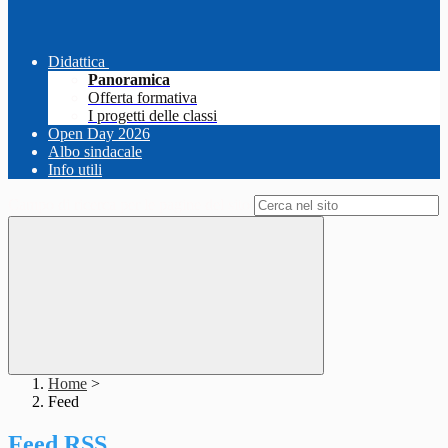
Didattica
Panoramica
Offerta formativa
I progetti delle classi
Open Day 2026
Albo sindacale
Info utili
Campo di ricerca per le pagine del sito
Home
>
Feed
Feed RSS