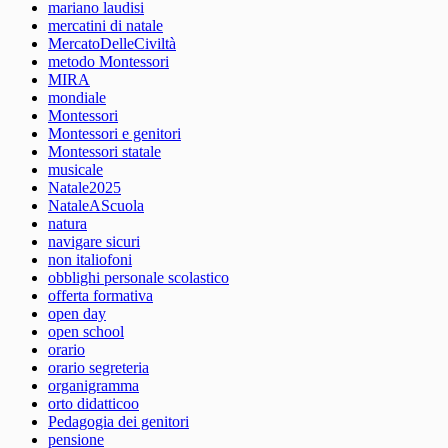
mariano laudisi
mercatini di natale
MercatoDelleCiviltà
metodo Montessori
MIRA
mondiale
Montessori
Montessori e genitori
Montessori statale
musicale
Natale2025
NataleAScuola
natura
navigare sicuri
non italiofoni
obblighi personale scolastico
offerta formativa
open day
open school
orario
orario segreteria
organigramma
orto didatticoo
Pedagogia dei genitori
pensione