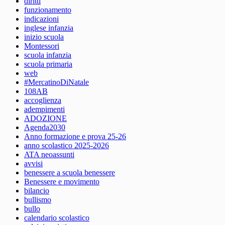
diritti
funzionamento
indicazioni
inglese infanzia
inizio scuola
Montessori
scuola infanzia
scuola primaria
web
#MercatinoDiNatale
108AB
accoglienza
adempimenti
ADOZIONE
Agenda2030
Anno formazione e prova 25-26
anno scolastico 2025-2026
ATA neoassunti
avvisi
benessere a scuola benessere
Benessere e movimento
bilancio
bullismo
bullo
calendario scolastico