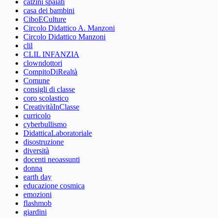
calzini spaiati
casa dei bambini
CiboECulture
Circolo Didattico A. Manzoni
Circolo Didattico Manzoni
clil
CLIL INFANZIA
clowndottori
CompitoDiRealtà
Comune
consigli di classe
coro scolastico
CreativitàInClasse
curricolo
cyberbullismo
DidatticaLaboratoriale
disostruzione
diversità
docenti neoassunti
donna
earth day
educazione cosmica
emozioni
flashmob
giardini