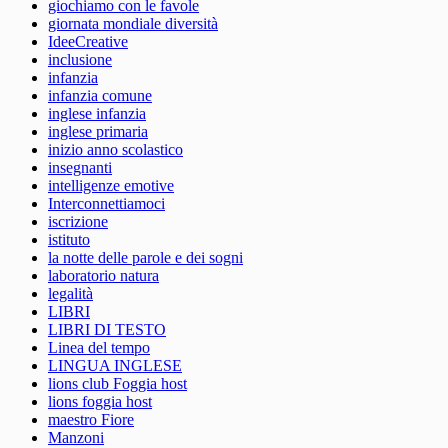
giochiamo con le favole
giornata mondiale diversità
IdeeCreative
inclusione
infanzia
infanzia comune
inglese infanzia
inglese primaria
inizio anno scolastico
insegnanti
intelligenze emotive
Interconnettiamoci
iscrizione
istituto
la notte delle parole e dei sogni
laboratorio natura
legalità
LIBRI
LIBRI DI TESTO
Linea del tempo
LINGUA INGLESE
lions club Foggia host
lions foggia host
maestro Fiore
Manzoni