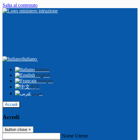
Salta al contenuto
Italiano
Italiano
English
Français
中文
عربى
Accedi
Accedi
button close
×
Nome Utente