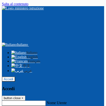
Salta al contenuto
Italiano
Italiano
English
Français
中文
عربى
Accedi
Accedi
button close
×
Nome Utente