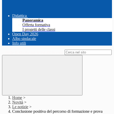
Didattica
Panoramica
Offerta formativa
I progetti delle classi
Open Day 2026
Albo sindacale
Info utili
Campo di ricerca per le pagine del sito
Home
>
Novità
>
Le notizie
>
Conclusione positiva del percorso di formazione e prova