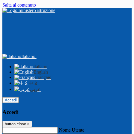
Salta al contenuto
Italiano
Italiano
English
Français
中文
عربى
Accedi
Accedi
button close
×
Nome Utente