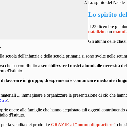
Lo spirito del Natale
Lo spirito de
Il 22 dicembre gli alu
natalizio
con
manufa
Gli alunni delle class
.
lla scuola dell'infanzia e della scuola primaria si sono svolte nelle sett
tiva che ha contribuito a
sensibilizzare i nostri alunni alle necessità d
oro d'Istituto.
i
di lavorare in gruppo; di esprimersi e comunicare mediante i lingu
 materiali ... immaginare e organizzare la presentazione di ciò che han
-25
).
prie opere alle famiglie che hanno acquistato tali oggetti contribuendo a
lio d'Istituto.
 per la vendita dei prodotti e
GRAZIE al "nonno di quartiere"
che s