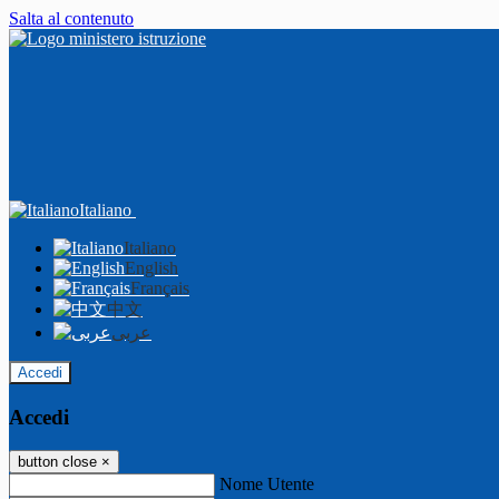
Salta al contenuto
Italiano
Italiano
English
Français
中文
عربى
Accedi
Accedi
button close
×
Nome Utente