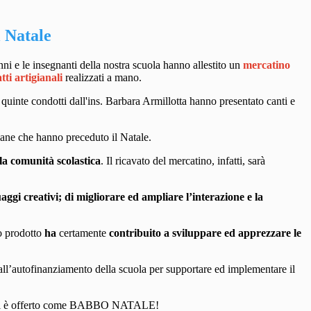
l Natale
nni e le insegnanti della nostra scuola hanno allestito un
mercatino
tti
artigianali
realizzati a mano.
i quinte condotti dall'ins. Barbara Armillotta hanno presentato canti e
imane che hanno preceduto il Natale.
ella comunità scolastica
. Il ricavato del mercatino
, infatti,
sarà
aggi creativi; di
migliorare ed ampliare l’interazione e la
no prodotto
ha
certamente
contribuito a sviluppare
ed apprezzare
le
ll
’autofinanziamento della scuola
per supportare ed implementare il
i è offerto come BABBO NATALE!