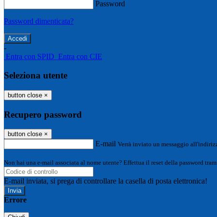
Password
Password dimenticata?
-
Entra con SPID
Entra con CIE
Seleziona utente
button close
×
Recupero password
button close
×
E-mail
Verrà inviato un messaggio all'indirizz
Non hai una e-mail associata al nome utente? Effettua il reset della password tram
E-mail inviata, si prega di controllare la casella di posta elettronica!
Errore