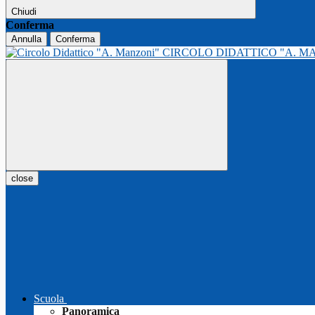
Chiudi
Conferma
Annulla
Conferma
CIRCOLO DIDATTICO "A. M
close
Scuola
Panoramica