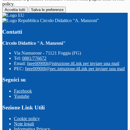
policy.
Accetta tutti
Salva le preferenze
Circolo Didattico "A. Manzoni"
Contatti
Circolo Didattico "A. Manzoni"
Via Nannarone - 71121 Foggia (FG)
Tel:
0881/776672
Email:
fgee00900l@istruzione.it
Link per inviare una mail
PEC:
fgee00900l@pec.istruzione.it
Link per inviare una mail
Seguici su
Facebook
Youtube
Sezione Link Utili
Cookie policy
Note legali
Informativa Privacy