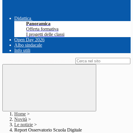
Didattica
Panoramica
Offerta formativa
I progetti delle classi
Open Day 2026
Albo sindacale
Info utili
Campo di ricerca per le pagine del sito
Home
>
Novità
>
Le notizie
>
Report Osservatorio Scuola Digitale