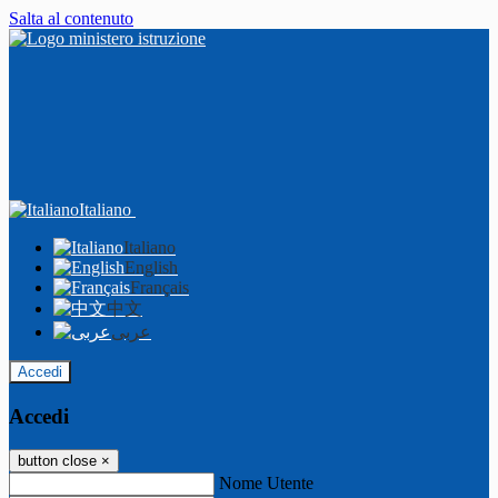
Salta al contenuto
Italiano
Italiano
English
Français
中文
عربى
Accedi
Accedi
button close
×
Nome Utente