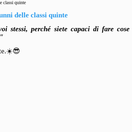
e classi quinte
unni delle classi quinte
voi stessi,
perché siete capaci di fare cose
."
nte.☀️😎