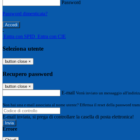
Password
Password dimenticata?
-
Entra con SPID
Entra con CIE
Seleziona utente
button close
×
Recupero password
button close
×
E-mail
Verrà inviato un messaggio all'indirizz
Non hai una e-mail associata al nome utente? Effettua il reset della password tram
E-mail inviata, si prega di controllare la casella di posta elettronica!
Errore