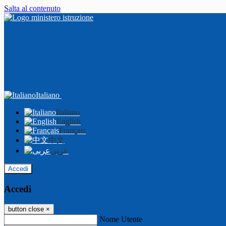
Salta al contenuto
Italiano
Italiano
English
Français
中文
عربى
Accedi
Accedi
button close
×
Nome Utente