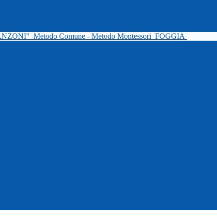
ANZONI"
Metodo Comune - Metodo Montessori
FOGGIA