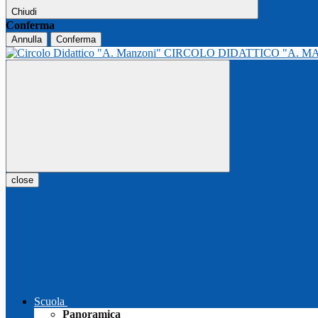
Chiudi
Conferma
Annulla
Conferma
CIRCOLO DIDATTICO "A. M
close
Scuola
Panoramica