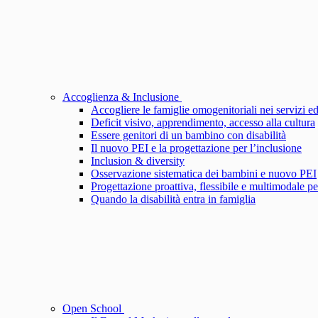
Accoglienza & Inclusione
Accogliere le famiglie omogenitoriali nei servizi ed
Deficit visivo, apprendimento, accesso alla cultura
Essere genitori di un bambino con disabilità
Il nuovo PEI e la progettazione per l’inclusione
Inclusion & diversity
Osservazione sistematica dei bambini e nuovo PEI
Progettazione proattiva, flessibile e multimodale pe
Quando la disabilità entra in famiglia
Open School