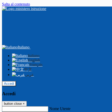
Salta al contenuto
Italiano
Italiano
English
Français
中文
عربى
Accedi
Accedi
button close
×
Nome Utente