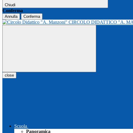
Chiudi
Conferma
Annulla
Conferma
CIRCOLO DIDATTICO "A. M
close
Scuola
Panoramica