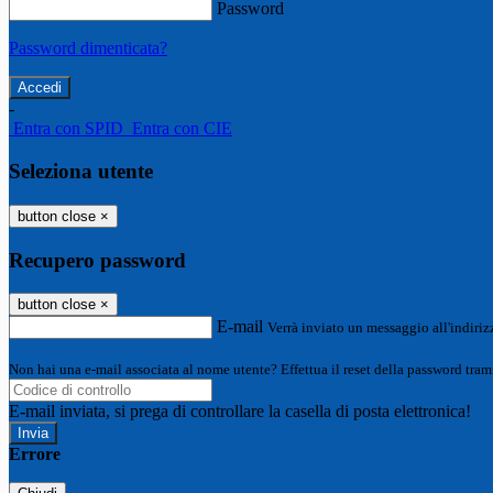
Password
Password dimenticata?
-
Entra con SPID
Entra con CIE
Seleziona utente
button close
×
Recupero password
button close
×
E-mail
Verrà inviato un messaggio all'indirizz
Non hai una e-mail associata al nome utente? Effettua il reset della password tram
E-mail inviata, si prega di controllare la casella di posta elettronica!
Errore