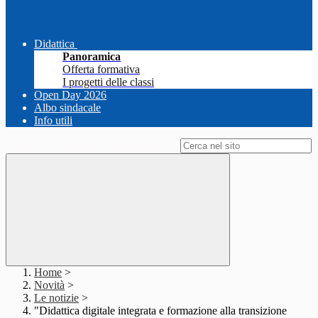
Didattica
Panoramica
Offerta formativa
I progetti delle classi
Open Day 2026
Albo sindacale
Info utili
Campo di ricerca per le pagine del sito
Home
>
Novità
>
Le notizie
>
"Didattica digitale integrata e formazione alla transizione