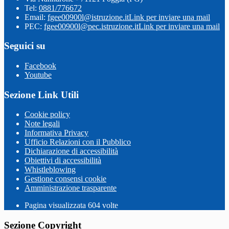
Tel:
0881/776672
Email:
fgee00900l@istruzione.it
Link per inviare una mail
PEC:
fgee00900l@pec.istruzione.it
Link per inviare una mail
Seguici su
Facebook
Youtube
Sezione Link Utili
Cookie policy
Note legali
Informativa Privacy
Ufficio Relazioni con il Pubblico
Dichiarazione di accessibilità
Obiettivi di accessibilità
Whistleblowing
Gestione consensi cookie
Amministrazione trasparente
Pagina visualizzata
604
volte
Sezione Copyright