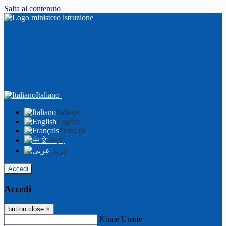
Salta al contenuto
Italiano
Italiano
English
Français
中文
عربى
Accedi
Accedi
button close
×
Nome Utente