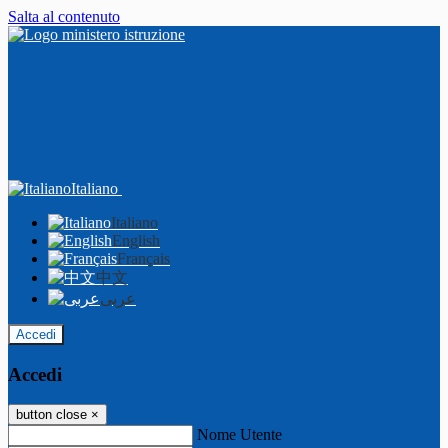
Salta al contenuto
Italiano
Italiano
English
Français
中文
عربى
Accedi
Accedi
button close
×
Nome Utente