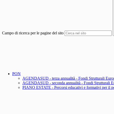
Campo di ricerca per le pagine del sito
PON
AGENDASUD - terza annualità - Fondi Strutturali Europ
AGENDASUD - seconda annualità - Fondi Strutturali Eu
PIANO ESTATE - Percorsi educativi e formativi per il pote