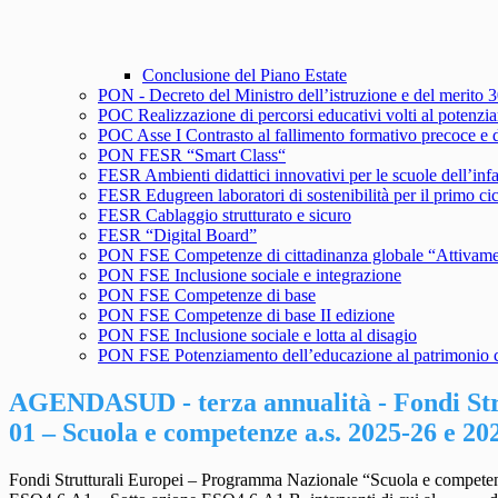
Conclusione del Piano Estate
PON - Decreto del Ministro dell’istruzione e del merito
POC Realizzazione di percorsi educativi volti al potenziam
POC Asse I Contrasto al fallimento formativo precoce e d
PON FESR “Smart Class“
FESR Ambienti didattici innovativi per le scuole dell’inf
FESR Edugreen laboratori di sostenibilità per il primo ci
FESR Cablaggio strutturato e sicuro
FESR “Digital Board”
PON FSE Competenze di cittadinanza globale “Attivam
PON FSE Inclusione sociale e integrazione
PON FSE Competenze di base
PON FSE Competenze di base II edizione
PON FSE Inclusione sociale e lotta al disagio
PON FSE Potenziamento dell’educazione al patrimonio cul
AGENDASUD - terza annualità - Fondi Str
01 – Scuola e competenze a.s. 2025-26 e 20
Fondi Strutturali Europei – Programma Nazionale “Scuola e comp