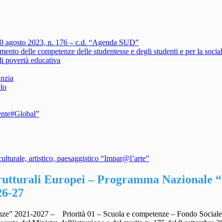
 30 agosto 2023, n. 176 – c.d. “Agenda SUD”
ento delle competenze delle studentesse e degli studenti e per la social
i povertà educativa
anzia
clo
ente#Global”
turale, artistico, paesaggistico “Impar@l’arte”
utturali Europei – Programma Nazionale “S
26-27
etenze” 2021-2027 – Priorità 01 – Scuola e competenze – Fondo So