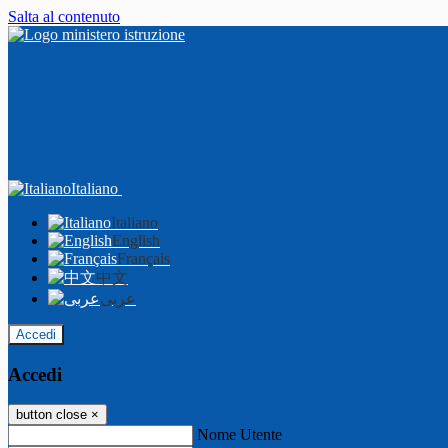
Salta al contenuto
Italiano
Italiano
English
Français
中文
عربى
Accedi
Accedi
button close
×
Nome Utente