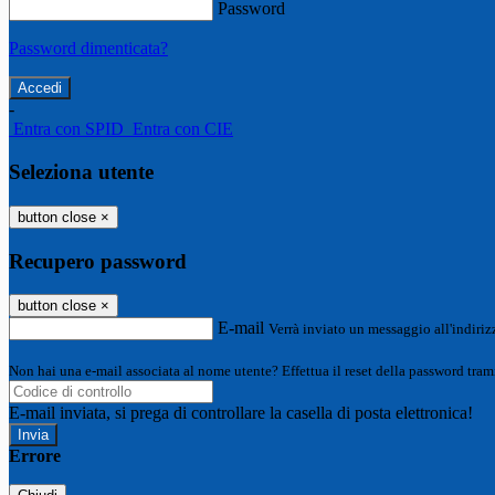
Password
Password dimenticata?
-
Entra con SPID
Entra con CIE
Seleziona utente
button close
×
Recupero password
button close
×
E-mail
Verrà inviato un messaggio all'indirizz
Non hai una e-mail associata al nome utente? Effettua il reset della password tram
E-mail inviata, si prega di controllare la casella di posta elettronica!
Errore