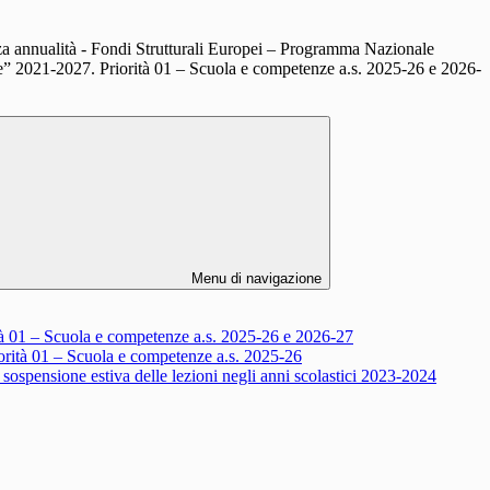
nnualità - Fondi Strutturali Europei – Programma Nazionale
” 2021-2027. Priorità 01 – Scuola e competenze a.s. 2025-26 e 2026-
Menu di navigazione
 01 – Scuola e competenze a.s. 2025-26 e 2026-27
ità 01 – Scuola e competenze a.s. 2025-26
sospensione estiva delle lezioni negli anni scolastici 2023-2024