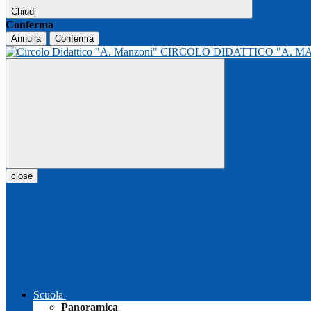
Chiudi
Conferma
Annulla
Conferma
CIRCOLO DIDATTICO "A. M
close
Scuola
Panoramica