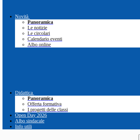
Novità
Panoramica
Le notizie
Le circolari
Calendario eventi
Albo online
Didattica
Panoramica
Offerta formativa
I progetti delle classi
Open Day 2026
Albo sindacale
Info utili