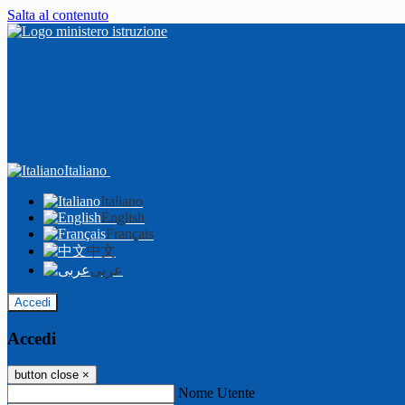
Salta al contenuto
Italiano
Italiano
English
Français
中文
عربى
Accedi
Accedi
button close
×
Nome Utente