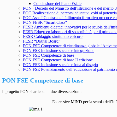
Conclusione del Piano Estate
PON - Decreto del Ministro dell’istruzione e del merito
POC Realizzazione di percorsi educativi volti al potenziam
POC Asse I Contrasto al fallimento formativo precoce e d
PON FESR “Smart Class“
FESR Ambienti didattici innovativi per le scuole dell’inf
FESR Edugreen laboratori di sostenibilità per il primo ci
FESR Cablaggio strutturato e sicuro
FESR “Digital Board”
PON FSE Competenze di cittadinanza globale “Attivam
PON FSE Inclusione sociale e integrazione
PON FSE Competenze di base
PON FSE Competenze di base II edizione
PON FSE Inclusione sociale e lotta al disagio
PON FSE Potenziamento dell’educazione al patrimonio cul
PON FSE Competenze di base
Il progetto PON si articola in due diverse azioni:
Espressive MIND per la scuola dell’Inf