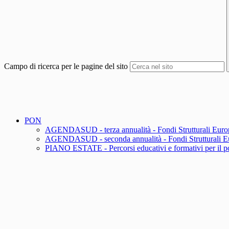
Campo di ricerca per le pagine del sito
PON
AGENDASUD - terza annualità - Fondi Strutturali Europ
AGENDASUD - seconda annualità - Fondi Strutturali Eu
PIANO ESTATE - Percorsi educativi e formativi per il pote