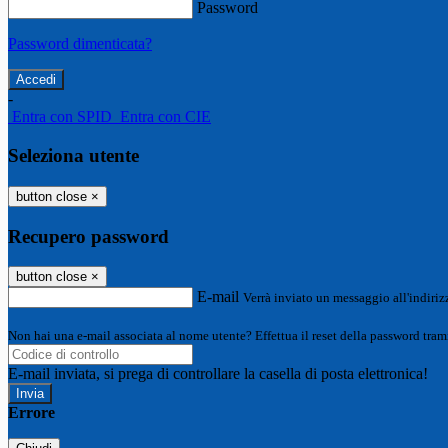
Password
Password dimenticata?
-
Entra con SPID
Entra con CIE
Seleziona utente
button close
×
Recupero password
button close
×
E-mail
Verrà inviato un messaggio all'indirizz
Non hai una e-mail associata al nome utente? Effettua il reset della password tram
E-mail inviata, si prega di controllare la casella di posta elettronica!
Errore