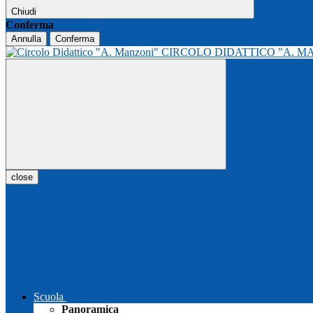
Chiudi
Conferma
Annulla
Conferma
CIRCOLO DIDATTICO "A. M
close
Scuola
Panoramica