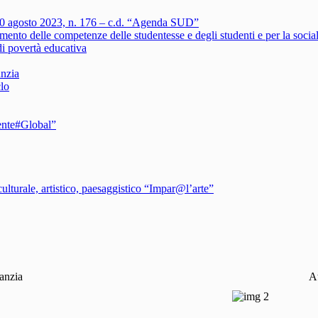
 30 agosto 2023, n. 176 – c.d. “Agenda SUD”
ento delle competenze delle studentesse e degli studenti e per la social
i povertà educativa
anzia
clo
ente#Global”
turale, artistico, paesaggistico “Impar@l’arte”
anzia
A