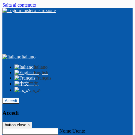
Salta al contenuto
Italiano
Italiano
English
Français
中文
عربى
Accedi
Accedi
button close
×
Nome Utente