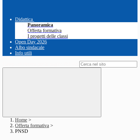
Didattica
Panoramica
Offerta formativa
I progetti delle classi
Open Day 2026
Albo sindacale
Info utili
Campo di ricerca per le pagine del sito
Home
>
Offerta formativa
>
PNSD