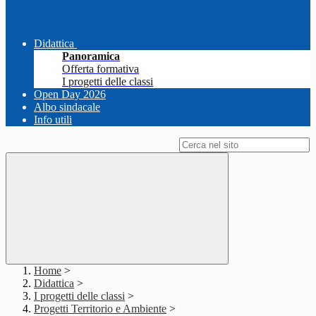
Didattica
Panoramica
Offerta formativa
I progetti delle classi
Open Day 2026
Albo sindacale
Info utili
Campo di ricerca per le pagine del sito
Home
>
Didattica
>
I progetti delle classi
>
Progetti Territorio e Ambiente
>