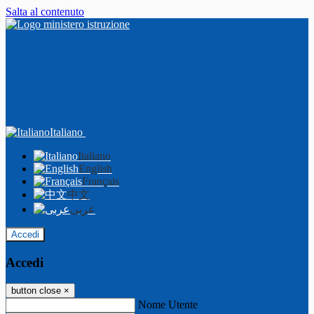
Salta al contenuto
Italiano
Italiano
English
Français
中文
عربى
Accedi
Accedi
button close
×
Nome Utente