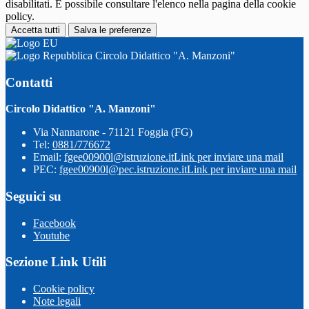
disabilitati. È possibile consultare l'elenco nella pagina della cookie
policy.
Accetta tutti
Salva le preferenze
Circolo Didattico "A. Manzoni"
Contatti
Circolo Didattico "A. Manzoni"
Via Nannarone - 71121 Foggia (FG)
Tel:
0881/776672
Email:
fgee00900l@istruzione.it
Link per inviare una mail
PEC:
fgee00900l@pec.istruzione.it
Link per inviare una mail
Seguici su
Facebook
Youtube
Sezione Link Utili
Cookie policy
Note legali