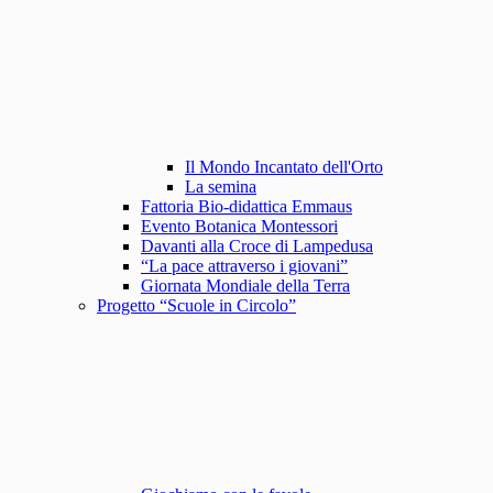
Il Mondo Incantato dell'Orto
La semina
Fattoria Bio-didattica Emmaus
Evento Botanica Montessori
Davanti alla Croce di Lampedusa
“La pace attraverso i giovani”
Giornata Mondiale della Terra
Progetto “Scuole in Circolo”