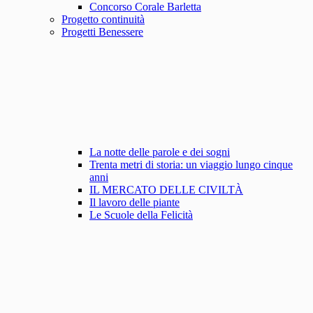
Concorso Corale Barletta
Progetto continuità
Progetti Benessere
La notte delle parole e dei sogni
Trenta metri di storia: un viaggio lungo cinque
anni
IL MERCATO DELLE CIVILTÀ
Il lavoro delle piante
Le Scuole della Felicità