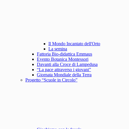
Il Mondo Incantato dell'Orto
La semina
Fattoria Bio-didattica Emmaus
Evento Botanica Montessori
Davanti alla Croce di Lampedusa
“La pace attraverso i giovani”
Giornata Mondiale della Terra
Progetto “Scuole in Circolo”