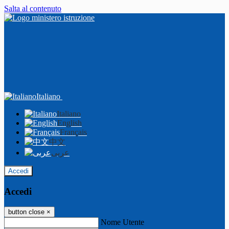
Salta al contenuto
Italiano
Italiano
English
Français
中文
عربى
Accedi
Accedi
button close
×
Nome Utente