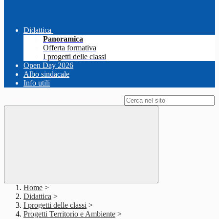
Didattica
Panoramica
Offerta formativa
I progetti delle classi
Open Day 2026
Albo sindacale
Info utili
Campo di ricerca per le pagine del sito
Home
>
Didattica
>
I progetti delle classi
>
Progetti Territorio e Ambiente
>