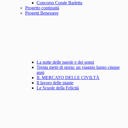
Concorso Corale Barletta
Progetto continuità
Progetti Benessere
La notte delle parole e dei sogni
Trenta metri di storia: un viaggio lungo cinque
anni
IL MERCATO DELLE CIVILTÀ
Il lavoro delle piante
Le Scuole della Felicità