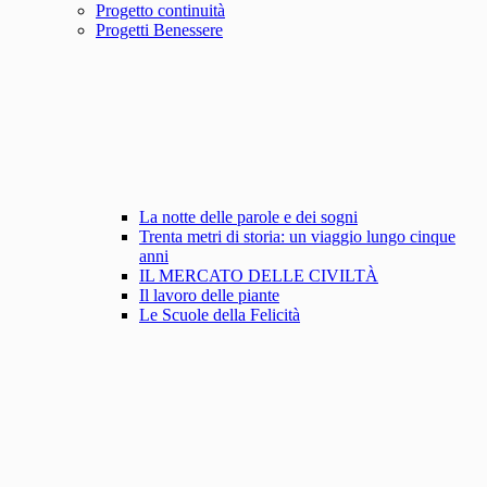
Progetto continuità
Progetti Benessere
La notte delle parole e dei sogni
Trenta metri di storia: un viaggio lungo cinque
anni
IL MERCATO DELLE CIVILTÀ
Il lavoro delle piante
Le Scuole della Felicità