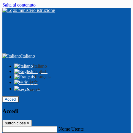
Salta al contenuto
Italiano
Italiano
English
Français
中文
عربى
Accedi
Accedi
button close
×
Nome Utente