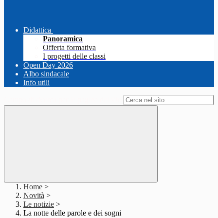
Didattica
Panoramica
Offerta formativa
I progetti delle classi
Open Day 2026
Albo sindacale
Info utili
Campo di ricerca per le pagine del sito
Home
>
Novità
>
Le notizie
>
La notte delle parole e dei sogni