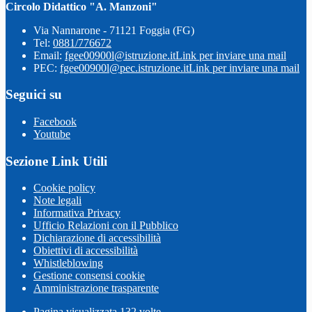
Circolo Didattico "A. Manzoni"
Via Nannarone - 71121 Foggia (FG)
Tel:
0881/776672
Email:
fgee00900l@istruzione.it
Link per inviare una mail
PEC:
fgee00900l@pec.istruzione.it
Link per inviare una mail
Seguici su
Facebook
Youtube
Sezione Link Utili
Cookie policy
Note legali
Informativa Privacy
Ufficio Relazioni con il Pubblico
Dichiarazione di accessibilità
Obiettivi di accessibilità
Whistleblowing
Gestione consensi cookie
Amministrazione trasparente
Pagina visualizzata
132
volte