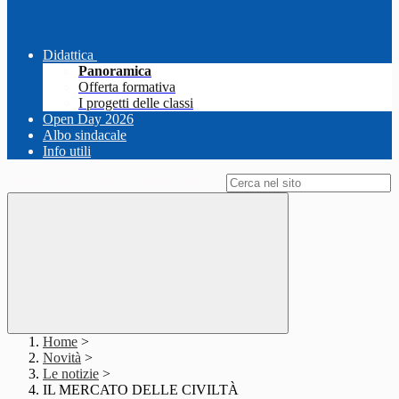
Didattica
Panoramica
Offerta formativa
I progetti delle classi
Open Day 2026
Albo sindacale
Info utili
Campo di ricerca per le pagine del sito
Home
>
Novità
>
Le notizie
>
IL MERCATO DELLE CIVILTÀ