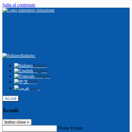
Salta al contenuto
Italiano
Italiano
English
Français
中文
عربى
Accedi
Accedi
button close
×
Nome Utente