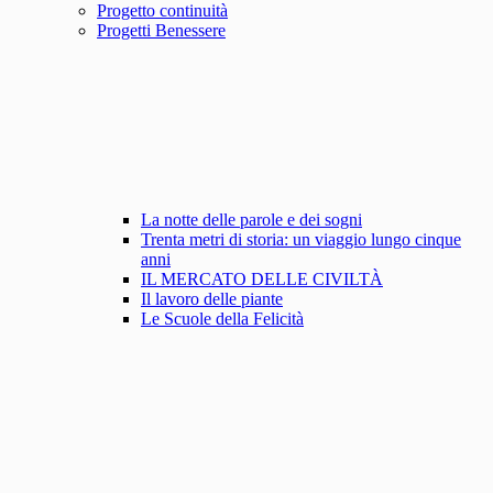
Progetto continuità
Progetti Benessere
La notte delle parole e dei sogni
Trenta metri di storia: un viaggio lungo cinque
anni
IL MERCATO DELLE CIVILTÀ
Il lavoro delle piante
Le Scuole della Felicità