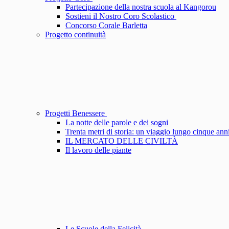
Partecipazione della nostra scuola al Kangorou
Sostieni il Nostro Coro Scolastico
Concorso Corale Barletta
Progetto continuità
Progetti Benessere
La notte delle parole e dei sogni
Trenta metri di storia: un viaggio lungo cinque ann
IL MERCATO DELLE CIVILTÀ
Il lavoro delle piante
Le Scuole della Felicità