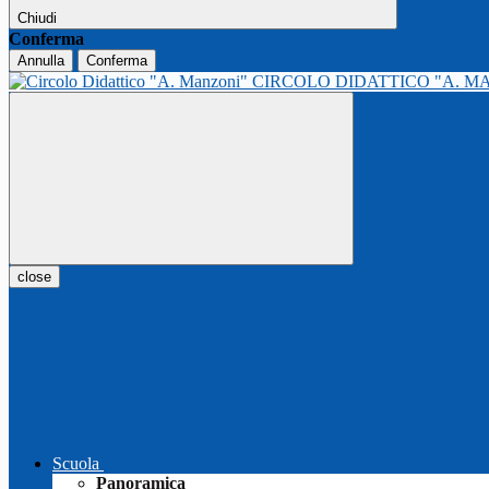
Chiudi
Conferma
Annulla
Conferma
CIRCOLO DIDATTICO "A. M
close
Scuola
Panoramica