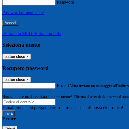
Password
Password dimenticata?
-
Entra con SPID
Entra con CIE
Seleziona utente
button close
×
Recupero password
button close
×
E-mail
Verrà inviato un messaggio all'indirizz
Non hai una e-mail associata al nome utente? Effettua il reset della password tram
E-mail inviata, si prega di controllare la casella di posta elettronica!
Errore