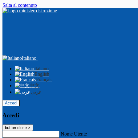
Salta al contenuto
Italiano
Italiano
English
Français
中文
عربى
Accedi
Accedi
button close
×
Nome Utente