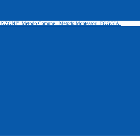
ANZONI"
Metodo Comune - Metodo Montessori
FOGGIA