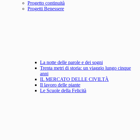
Progetto continuità
Progetti Benessere
La notte delle parole e dei sogni
Trenta metri di storia: un viaggio lungo cinque
anni
IL MERCATO DELLE CIVILTÀ
Il lavoro delle piante
Le Scuole della Felicità