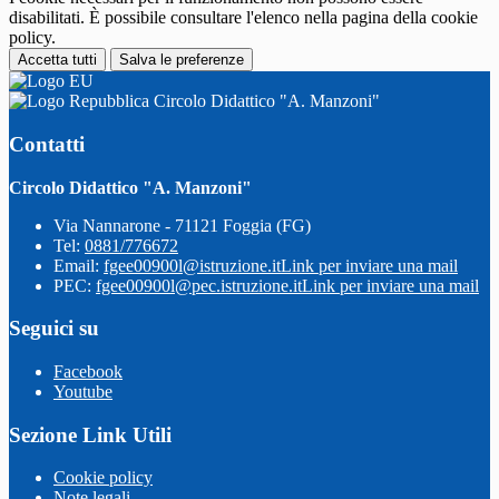
disabilitati. È possibile consultare l'elenco nella pagina della cookie
policy.
Accetta tutti
Salva le preferenze
Circolo Didattico "A. Manzoni"
Contatti
Circolo Didattico "A. Manzoni"
Via Nannarone - 71121 Foggia (FG)
Tel:
0881/776672
Email:
fgee00900l@istruzione.it
Link per inviare una mail
PEC:
fgee00900l@pec.istruzione.it
Link per inviare una mail
Seguici su
Facebook
Youtube
Sezione Link Utili
Cookie policy
Note legali