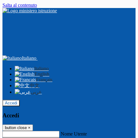
Salta al contenuto
Italiano
Italiano
English
Français
中文
عربى
Accedi
Accedi
button close
×
Nome Utente