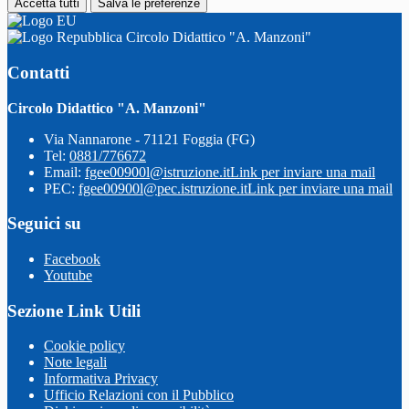
Accetta tutti
Salva le preferenze
Circolo Didattico "A. Manzoni"
Contatti
Circolo Didattico "A. Manzoni"
Via Nannarone - 71121 Foggia (FG)
Tel:
0881/776672
Email:
fgee00900l@istruzione.it
Link per inviare una mail
PEC:
fgee00900l@pec.istruzione.it
Link per inviare una mail
Seguici su
Facebook
Youtube
Sezione Link Utili
Cookie policy
Note legali
Informativa Privacy
Ufficio Relazioni con il Pubblico