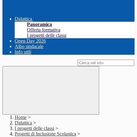
Didattica
Panoramica
Offerta formativa
I progetti delle classi
Open Day 2026
Albo sindacale
Info utili
Campo di ricerca per le pagine del sito
Home
>
Didattica
>
I progetti delle classi
>
Progetti di Inclusione Scolastica
>