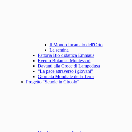
Il Mondo Incantato dell'Orto
La semina
Fattoria Bio-didattica Emmaus
Evento Botanica Montessori
Davanti alla Croce di Lampedusa
“La pace attraverso i giovani”
Giornata Mondiale della Terra
Progetto “Scuole in Circolo”