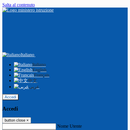
Salta al contenuto
Italiano
Italiano
English
Français
中文
عربى
Accedi
Accedi
button close
×
Nome Utente