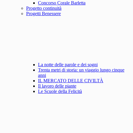
Concorso Corale Barletta
Progetto continuità
Progetti Benessere
La notte delle parole e dei sogni
Trenta metri di storia: un viaggio lungo cinque
anni
IL MERCATO DELLE CIVILTÀ
Il lavoro delle piante
Le Scuole della Felicità