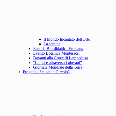
Il Mondo Incantato dell'Orto
La semina
Fattoria Bio-didattica Emmaus
Evento Botanica Montessori
Davanti alla Croce di Lampedusa
“La pace attraverso i giovani”
Giornata Mondiale della Terra
Progetto “Scuole in Circolo”