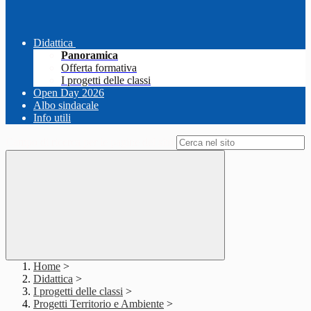
Didattica
Panoramica
Offerta formativa
I progetti delle classi
Open Day 2026
Albo sindacale
Info utili
Campo di ricerca per le pagine del sito
Home
>
Didattica
>
I progetti delle classi
>
Progetti Territorio e Ambiente
>