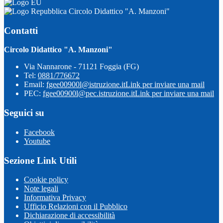
Circolo Didattico "A. Manzoni"
Contatti
Circolo Didattico "A. Manzoni"
Via Nannarone - 71121 Foggia (FG)
Tel:
0881/776672
Email:
fgee00900l@istruzione.it
Link per inviare una mail
PEC:
fgee00900l@pec.istruzione.it
Link per inviare una mail
Seguici su
Facebook
Youtube
Sezione Link Utili
Cookie policy
Note legali
Informativa Privacy
Ufficio Relazioni con il Pubblico
Dichiarazione di accessibilità