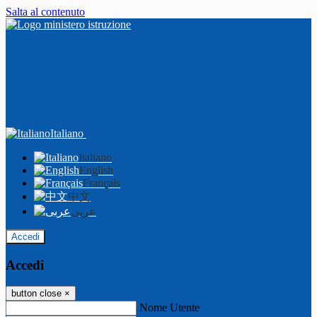
Salta al contenuto
Italiano
Italiano
English
Français
中文
عربى
Accedi
Accedi
button close
×
Nome Utente