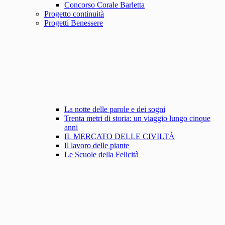
Concorso Corale Barletta
Progetto continuità
Progetti Benessere
La notte delle parole e dei sogni
Trenta metri di storia: un viaggio lungo cinque
anni
IL MERCATO DELLE CIVILTÀ
Il lavoro delle piante
Le Scuole della Felicità