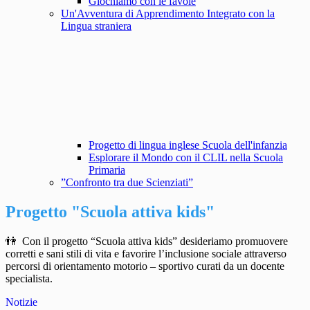
Giochiamo con le favole
Un'Avventura di Apprendimento Integrato con la
Lingua straniera
Progetto di lingua inglese Scuola dell'infanzia
Esplorare il Mondo con il CLIL nella Scuola
Primaria
”Confronto tra due Scienziati”
Progetto "Scuola attiva kids"
👫
Con il progetto “Scuola attiva kids” desideriamo promuovere
corretti e sani stili di vita e favorire l’inclusione sociale attraverso
percorsi di orientamento motorio – sportivo curati da un docente
specialista.
Notizie