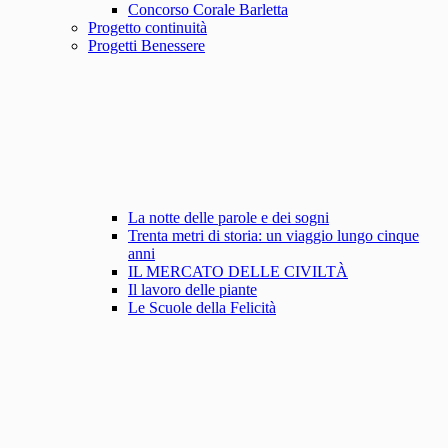
Concorso Corale Barletta
Progetto continuità
Progetti Benessere
La notte delle parole e dei sogni
Trenta metri di storia: un viaggio lungo cinque
anni
IL MERCATO DELLE CIVILTÀ
Il lavoro delle piante
Le Scuole della Felicità