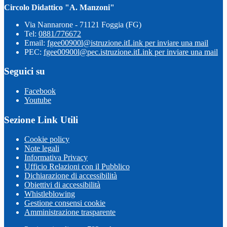
Circolo Didattico "A. Manzoni"
Via Nannarone - 71121 Foggia (FG)
Tel:
0881/776672
Email:
fgee00900l@istruzione.it
Link per inviare una mail
PEC:
fgee00900l@pec.istruzione.it
Link per inviare una mail
Seguici su
Facebook
Youtube
Sezione Link Utili
Cookie policy
Note legali
Informativa Privacy
Ufficio Relazioni con il Pubblico
Dichiarazione di accessibilità
Obiettivi di accessibilità
Whistleblowing
Gestione consensi cookie
Amministrazione trasparente