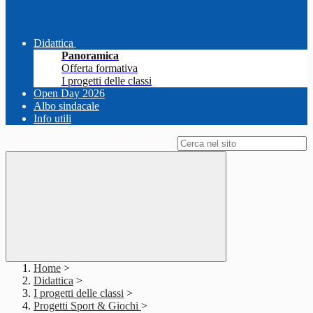
Didattica
Panoramica
Offerta formativa
I progetti delle classi
Open Day 2026
Albo sindacale
Info utili
Campo di ricerca per le pagine del sito
Home
>
Didattica
>
I progetti delle classi
>
Progetti Sport & Giochi
>