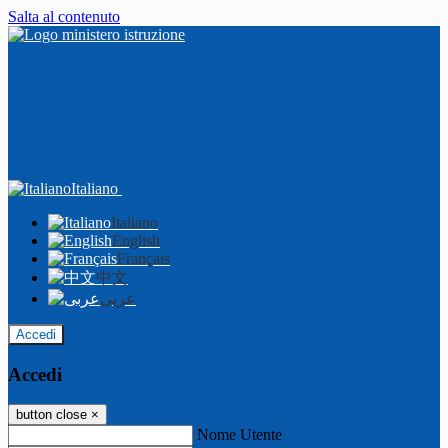
Salta al contenuto
Italiano
Italiano
English
Français
中文
عربى
Accedi
Accedi
button close
×
Nome Utente