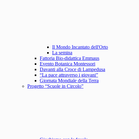
Il Mondo Incantato dell'Orto
La semina
Fattoria Bio-didattica Emmaus
Evento Botanica Montessori
Davanti alla Croce di Lampedusa
“La pace attraverso i giovani”
Giornata Mondiale della Terra
Progetto “Scuole in Circolo”